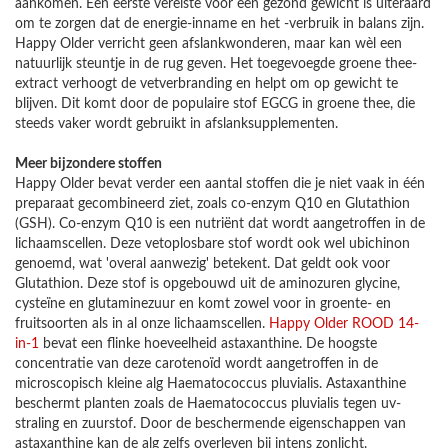
aankomen. Een eerste vereiste voor een gezond gewicht is uiteraard
om te zorgen dat de energie-inname en het -verbruik in balans zijn.
Happy Older verricht geen afslankwonderen, maar kan wèl een
natuurlijk steuntje in de rug geven. Het toegevoegde groene thee-
extract verhoogt de vetverbranding en helpt om op gewicht te
blijven. Dit komt door de populaire stof EGCG in groene thee, die
steeds vaker wordt gebruikt in afslanksupplementen.
Meer bijzondere stoffen
Happy Older bevat verder een aantal stoffen die je niet vaak in één
preparaat gecombineerd ziet, zoals co-enzym Q10 en Glutathion
(GSH). Co-enzym Q10 is een nutriënt dat wordt aangetroffen in de
lichaamscellen. Deze vetoplosbare stof wordt ook wel ubichinon
genoemd, wat 'overal aanwezig' betekent. Dat geldt ook voor
Glutathion. Deze stof is opgebouwd uit de aminozuren glycine,
cysteïne en glutaminezuur en komt zowel voor in groente- en
fruitsoorten als in al onze lichaamscellen.
Happy Older ROOD 14-
in-1
bevat een flinke hoeveelheid astaxanthine. De hoogste
concentratie van deze carotenoïd wordt aangetroffen in de
microscopisch kleine alg Haematococcus pluvialis. Astaxanthine
beschermt planten zoals de Haematococcus pluvialis tegen uv-
straling en zuurstof. Door de beschermende eigenschappen van
astaxanthine kan de alg zelfs overleven bij intens zonlicht.