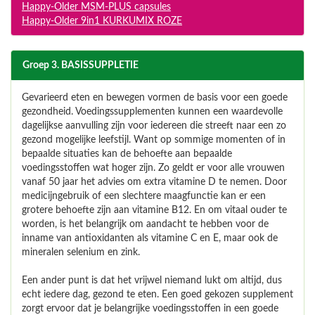
Happy-Older MSM-PLUS capsules
Happy-Older 9in1 KURKUMIX ROZE
Groep 3. BASISSUPPLETIE
Gevarieerd eten en bewegen vormen de basis voor een goede
gezondheid. Voedingssupplementen kunnen een waardevolle
dagelijkse aanvulling zijn voor iedereen die streeft naar een zo
gezond mogelijke leefstijl. Want op sommige momenten of in
bepaalde situaties kan de behoefte aan bepaalde
voedingsstoffen wat hoger zijn. Zo geldt er voor alle vrouwen
vanaf 50 jaar het advies om extra vitamine D te nemen. Door
medicijngebruik of een slechtere maagfunctie kan er een
grotere behoefte zijn aan vitamine B12. En om vitaal ouder te
worden, is het belangrijk om aandacht te hebben voor de
inname van antioxidanten als vitamine C en E, maar ook de
mineralen selenium en zink.
Een ander punt is dat het vrijwel niemand lukt om altijd, dus
echt iedere dag, gezond te eten. Een goed gekozen supplement
zorgt ervoor dat je belangrijke voedingsstoffen in een goede