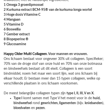
kraakbeen, met de natuurlijke ingrediënten;
1 Omega 3 groenlipmossel
2 Kurkuma extract BCM-95® van de kurkuma longa wortel
3 Hoge dosis Vitamine C
4 Mangaan
5 Vitamine D
6 Boswellia
7 Gember extract
8 Biopeperine ®
9 Glucosamine
Happy Older Multi Collageen
. Voor mannen en vrouwen.
Ons lichaam bestaat voor ongeveer 30% uit collageen. Specifieker;
70% van de droge stof van onze huid en 70% van onze botmassa
en bindweefsels bestaat uit dit eiwit. Collageen is een soort
bindmiddel, noem het maar een soort lijm, wat ons lichaam bij
elkaar houdt. Er bestaan meer dan 15 typen collageen, welke op
verschillende plaatsen in ons lichaam voorkomen.
De meest belangrijke collageen typen zijn
type I, II, III, V en X
.
Type I
komt samen met Type V het meest voor in de
huid,
bindweefsel
rond
gewrichten, ligamenten
(bijv.
kniebanden
),
bloedvaten
en
pezen
.