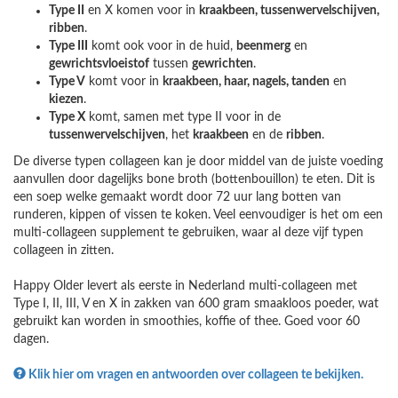
Type II
en X komen voor in
kraakbeen, tussenwervelschijven,
ribben
.
Type III
komt ook voor in de huid,
beenmerg
en
gewrichtsvloeistof
tussen
gewrichten
.
Type V
komt voor in
kraakbeen, haar, nagels, tanden
en
kiezen
.
Type X
komt, samen met type II voor in de
tussenwervelschijven
, het
kraakbeen
en de
ribben
.
De diverse typen collageen kan je door middel van de juiste voeding
aanvullen door dagelijks bone broth (bottenbouillon) te eten. Dit is
een soep welke gemaakt wordt door 72 uur lang botten van
runderen, kippen of vissen te koken. Veel eenvoudiger is het om een
multi-collageen supplement te gebruiken, waar al deze vijf typen
collageen in zitten.
Happy Older levert als eerste in Nederland multi-collageen met
Type I, II, III, V en X in zakken van 600 gram smaakloos poeder, wat
gebruikt kan worden in smoothies, koffie of thee. Goed voor 60
dagen.
Klik hier om vragen en antwoorden over collageen te bekijken.