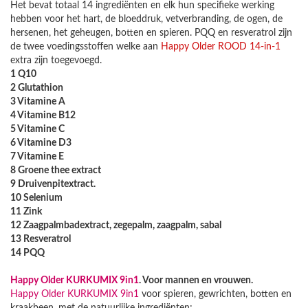
Het bevat totaal 14 ingrediënten en elk hun specifieke werking
hebben voor het hart, de bloeddruk, vetverbranding, de ogen, de
hersenen, het geheugen, botten en spieren. PQQ en resveratrol zijn
de twee voedingsstoffen welke aan
Happy Older ROOD 14-in-1
extra zijn toegevoegd.
1 Q10
2 Glutathion
3 Vitamine A
4 Vitamine B12
5 Vitamine C
6 Vitamine D3
7 Vitamine E
8 Groene thee extract
9 Druivenpitextract.
10 Selenium
11 Zink
12 Zaagpalmbadextract, zegepalm, zaagpalm, sabal
13 Resveratrol
14 PQQ
Happy Older KURKUMIX 9in1
. Voor mannen en vrouwen.
Happy Older KURKUMIX 9in1
voor spieren, gewrichten, botten en