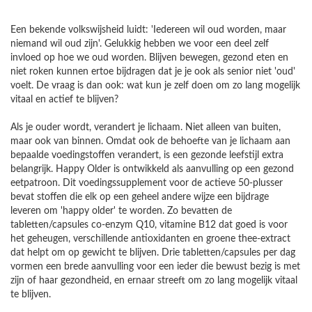
Een bekende volkswijsheid luidt: 'Iedereen wil oud worden, maar
niemand wil oud zijn'. Gelukkig hebben we voor een deel zelf
invloed op hoe we oud worden. Blijven bewegen, gezond eten en
niet roken kunnen ertoe bijdragen dat je je ook als senior niet 'oud'
voelt. De vraag is dan ook: wat kun je zelf doen om zo lang mogelijk
vitaal en actief te blijven?
Als je ouder wordt, verandert je lichaam. Niet alleen van buiten,
maar ook van binnen. Omdat ook de behoefte van je lichaam aan
bepaalde voedingstoffen verandert, is een gezonde leefstijl extra
belangrijk. Happy Older is ontwikkeld als aanvulling op een gezond
eetpatroon. Dit voedingssupplement voor de actieve 50-plusser
bevat stoffen die elk op een geheel andere wijze een bijdrage
leveren om 'happy older' te worden. Zo bevatten de
tabletten/capsules co-enzym Q10, vitamine B12 dat goed is voor
het geheugen, verschillende antioxidanten en groene thee-extract
dat helpt om op gewicht te blijven. Drie tabletten/capsules per dag
vormen een brede aanvulling voor een ieder die bewust bezig is met
zijn of haar gezondheid, en ernaar streeft om zo lang mogelijk vitaal
te blijven.