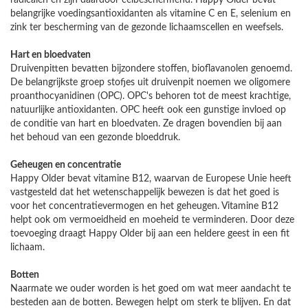
radicalen en zijn daardoor celbeschermend. Happy Older bevat
belangrijke voedingsantioxidanten als vitamine C en E, selenium en
zink ter bescherming van de gezonde lichaamscellen en weefsels.
Hart en bloedvaten
Druivenpitten bevatten bijzondere stoffen, bioflavanolen genoemd.
De belangrijkste groep stofjes uit druivenpit noemen we oligomere
proanthocyanidinen (OPC). OPC's behoren tot de meest krachtige,
natuurlijke antioxidanten. OPC heeft ook een gunstige invloed op
de conditie van hart en bloedvaten. Ze dragen bovendien bij aan
het behoud van een gezonde bloeddruk.
Geheugen en concentratie
Happy Older bevat vitamine B12, waarvan de Europese Unie heeft
vastgesteld dat het wetenschappelijk bewezen is dat het goed is
voor het concentratievermogen en het geheugen. Vitamine B12
helpt ook om vermoeidheid en moeheid te verminderen. Door deze
toevoeging draagt Happy Older bij aan een heldere geest in een fit
lichaam.
Botten
Naarmate we ouder worden is het goed om wat meer aandacht te
besteden aan de botten. Bewegen helpt om sterk te blijven. En dat