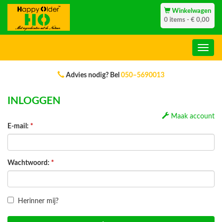
Winkelwagen
0 items - € 0,00
Advies nodig? Bel
050–5690013
INLOGGEN
Maak account
E-mail:
*
Wachtwoord:
*
Herinner mij?