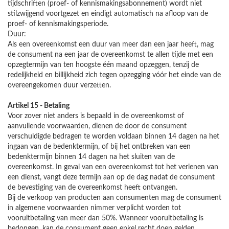
tijdschriften (proef- of kennismakingsabonnement) wordt niet
stilzwijgend voortgezet en eindigt automatisch na afloop van de
proef- of kennismakingsperiode.
Duur:
Als een overeenkomst een duur van meer dan een jaar heeft, mag
de consument na een jaar de overeenkomst te allen tijde met een
opzegtermijn van ten hoogste één maand opzeggen, tenzij de
redelijkheid en billijkheid zich tegen opzegging vóór het einde van de
overeengekomen duur verzetten.
Artikel 15 - Betaling
Voor zover niet anders is bepaald in de overeenkomst of
aanvullende voorwaarden, dienen de door de consument
verschuldigde bedragen te worden voldaan binnen 14 dagen na het
ingaan van de bedenktermijn, of bij het ontbreken van een
bedenktermijn binnen 14 dagen na het sluiten van de
overeenkomst. In geval van een overeenkomst tot het verlenen van
een dienst, vangt deze termijn aan op de dag nadat de consument
de bevestiging van de overeenkomst heeft ontvangen.
Bij de verkoop van producten aan consumenten mag de consument
in algemene voorwaarden nimmer verplicht worden tot
vooruitbetaling van meer dan 50%. Wanneer vooruitbetaling is
bedongen, kan de consument geen enkel recht doen gelden