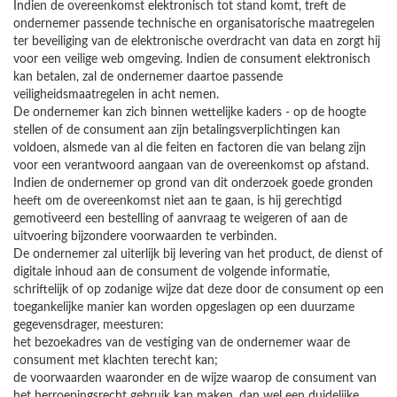
Indien de overeenkomst elektronisch tot stand komt, treft de
ondernemer passende technische en organisatorische maatregelen
ter beveiliging van de elektronische overdracht van data en zorgt hij
voor een veilige web omgeving. Indien de consument elektronisch
kan betalen, zal de ondernemer daartoe passende
veiligheidsmaatregelen in acht nemen.
De ondernemer kan zich binnen wettelijke kaders - op de hoogte
stellen of de consument aan zijn betalingsverplichtingen kan
voldoen, alsmede van al die feiten en factoren die van belang zijn
voor een verantwoord aangaan van de overeenkomst op afstand.
Indien de ondernemer op grond van dit onderzoek goede gronden
heeft om de overeenkomst niet aan te gaan, is hij gerechtigd
gemotiveerd een bestelling of aanvraag te weigeren of aan de
uitvoering bijzondere voorwaarden te verbinden.
De ondernemer zal uiterlijk bij levering van het product, de dienst of
digitale inhoud aan de consument de volgende informatie,
schriftelijk of op zodanige wijze dat deze door de consument op een
toegankelijke manier kan worden opgeslagen op een duurzame
gegevensdrager, meesturen:
het bezoekadres van de vestiging van de ondernemer waar de
consument met klachten terecht kan;
de voorwaarden waaronder en de wijze waarop de consument van
het herroepingsrecht gebruik kan maken, dan wel een duidelijke