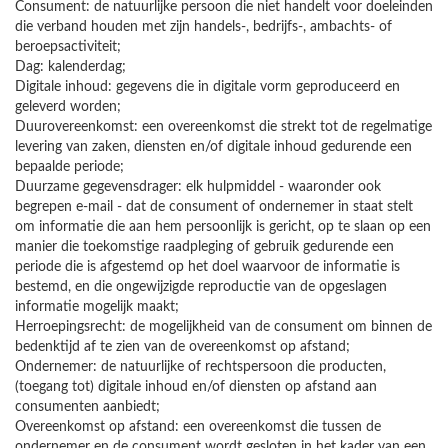
Consument: de natuurlijke persoon die niet handelt voor doeleinden
die verband houden met zijn handels-, bedrijfs-, ambachts- of
beroepsactiviteit;
Dag: kalenderdag;
Digitale inhoud: gegevens die in digitale vorm geproduceerd en
geleverd worden;
Duurovereenkomst: een overeenkomst die strekt tot de regelmatige
levering van zaken, diensten en/of digitale inhoud gedurende een
bepaalde periode;
Duurzame gegevensdrager: elk hulpmiddel - waaronder ook
begrepen e-mail - dat de consument of ondernemer in staat stelt
om informatie die aan hem persoonlijk is gericht, op te slaan op een
manier die toekomstige raadpleging of gebruik gedurende een
periode die is afgestemd op het doel waarvoor de informatie is
bestemd, en die ongewijzigde reproductie van de opgeslagen
informatie mogelijk maakt;
Herroepingsrecht: de mogelijkheid van de consument om binnen de
bedenktijd af te zien van de overeenkomst op afstand;
Ondernemer: de natuurlijke of rechtspersoon die producten,
(toegang tot) digitale inhoud en/of diensten op afstand aan
consumenten aanbiedt;
Overeenkomst op afstand: een overeenkomst die tussen de
ondernemer en de consument wordt gesloten in het kader van een