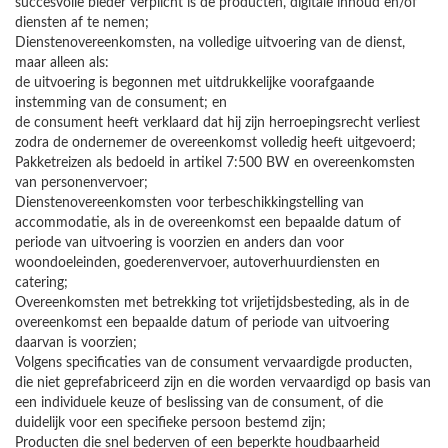
succesvolle bieder verplicht is de producten, digitale inhoud en/of
diensten af te nemen;
Dienstenovereenkomsten, na volledige uitvoering van de dienst,
maar alleen als:
de uitvoering is begonnen met uitdrukkelijke voorafgaande
instemming van de consument; en
de consument heeft verklaard dat hij zijn herroepingsrecht verliest
zodra de ondernemer de overeenkomst volledig heeft uitgevoerd;
Pakketreizen als bedoeld in artikel 7:500 BW en overeenkomsten
van personenvervoer;
Dienstenovereenkomsten voor terbeschikkingstelling van
accommodatie, als in de overeenkomst een bepaalde datum of
periode van uitvoering is voorzien en anders dan voor
woondoeleinden, goederenvervoer, autoverhuurdiensten en
catering;
Overeenkomsten met betrekking tot vrijetijdsbesteding, als in de
overeenkomst een bepaalde datum of periode van uitvoering
daarvan is voorzien;
Volgens specificaties van de consument vervaardigde producten,
die niet geprefabriceerd zijn en die worden vervaardigd op basis van
een individuele keuze of beslissing van de consument, of die
duidelijk voor een specifieke persoon bestemd zijn;
Producten die snel bederven of een beperkte houdbaarheid