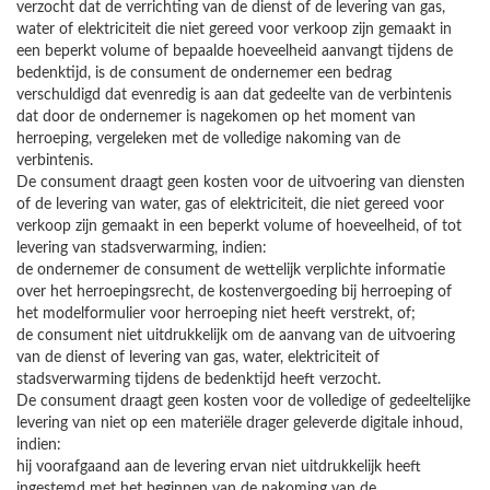
verzocht dat de verrichting van de dienst of de levering van gas,
water of elektriciteit die niet gereed voor verkoop zijn gemaakt in
een beperkt volume of bepaalde hoeveelheid aanvangt tijdens de
bedenktijd, is de consument de ondernemer een bedrag
verschuldigd dat evenredig is aan dat gedeelte van de verbintenis
dat door de ondernemer is nagekomen op het moment van
herroeping, vergeleken met de volledige nakoming van de
verbintenis.
De consument draagt geen kosten voor de uitvoering van diensten
of de levering van water, gas of elektriciteit, die niet gereed voor
verkoop zijn gemaakt in een beperkt volume of hoeveelheid, of tot
levering van stadsverwarming, indien:
de ondernemer de consument de wettelijk verplichte informatie
over het herroepingsrecht, de kostenvergoeding bij herroeping of
het modelformulier voor herroeping niet heeft verstrekt, of;
de consument niet uitdrukkelijk om de aanvang van de uitvoering
van de dienst of levering van gas, water, elektriciteit of
stadsverwarming tijdens de bedenktijd heeft verzocht.
De consument draagt geen kosten voor de volledige of gedeeltelijke
levering van niet op een materiële drager geleverde digitale inhoud,
indien:
hij voorafgaand aan de levering ervan niet uitdrukkelijk heeft
ingestemd met het beginnen van de nakoming van de