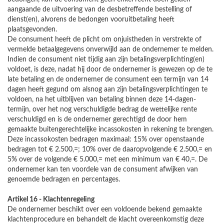
aangaande de uitvoering van de desbetreffende bestelling of
dienst(en), alvorens de bedongen vooruitbetaling heeft
plaatsgevonden.
De consument heeft de plicht om onjuistheden in verstrekte of
vermelde betaalgegevens onverwijld aan de ondernemer te melden.
Indien de consument niet tijdig aan zijn betalingsverplichting(en)
voldoet, is deze, nadat hij door de ondernemer is gewezen op de te
late betaling en de ondernemer de consument een termijn van 14
dagen heeft gegund om alsnog aan zijn betalingsverplichtingen te
voldoen, na het uitblijven van betaling binnen deze 14-dagen-
termijn, over het nog verschuldigde bedrag de wettelijke rente
verschuldigd en is de ondernemer gerechtigd de door hem
gemaakte buitengerechtelijke incassokosten in rekening te brengen.
Deze incassokosten bedragen maximaal: 15% over openstaande
bedragen tot € 2.500,=; 10% over de daaropvolgende € 2.500,= en
5% over de volgende € 5.000,= met een minimum van € 40,=. De
ondernemer kan ten voordele van de consument afwijken van
genoemde bedragen en percentages.
Artikel 16 - Klachtenregeling
De ondernemer beschikt over een voldoende bekend gemaakte
klachtenprocedure en behandelt de klacht overeenkomstig deze